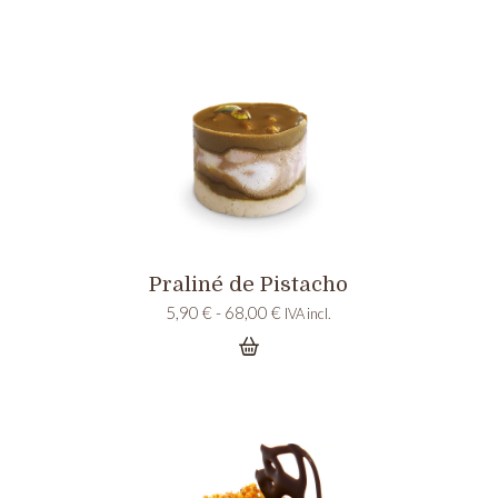
5,45 €
hasta
62,00 €
Praliné de Pistacho
Rango
5,90
€
-
68,00
€
IVA incl.
de
precios:
desde
5,90 €
hasta
68,00 €