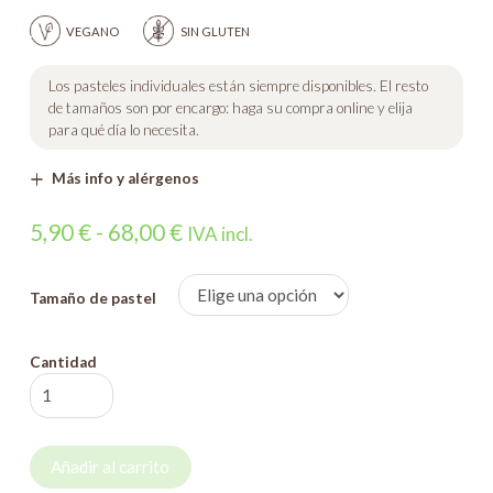
VEGANO
SIN GLUTEN
Los pasteles individuales están siempre disponibles. El resto
de tamaños son por encargo: haga su compra online y elija
para qué día lo necesita.
Más info y alérgenos
Rango
5,90
€
-
68,00
€
IVA incl.
de
precios:
Tamaño de pastel
desde
5,90 €
Cantidad
Mango
hasta
cantidad
68,00 €
Añadir al carrito