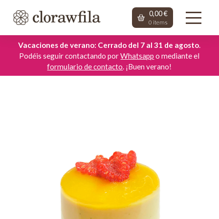
0,00
€
0
items
Vacaciones de verano: Cerrado del 7 al 31 de agosto
.
Podéis seguir contactando por
Whatsapp
o mediante el
formulario de contacto
. ¡Buen verano!