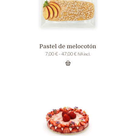
Pastel de melocotón
Rango
7,00
€
-
47,00
€
IVA incl.
de
precios:
desde
7,00 €
hasta
47,00 €