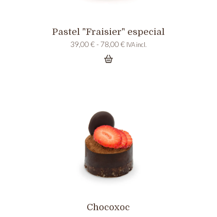
Pastel "Fraisier" especial
Rango
39,00
€
-
78,00
€
IVA incl.
de
precios:
desde
39,00 €
hasta
78,00 €
Chocoxoc