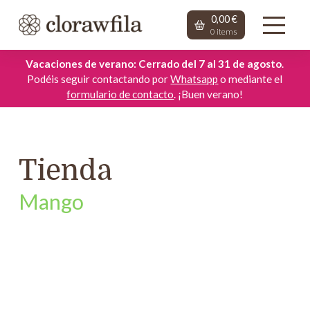
0,00
€
0
items
Vacaciones de verano: Cerrado del 7 al 31 de agosto
.
Podéis seguir contactando por
Whatsapp
o mediante el
formulario de contacto
. ¡Buen verano!
Tienda
Mango