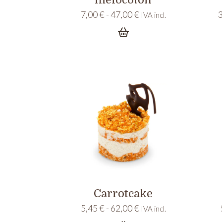
Rango
7,00
€
-
47,00
€
IVA incl.
de
precios:
desde
7,00 €
hasta
47,00 €
Carrotcake
Rango
5,45
€
-
62,00
€
IVA incl.
de