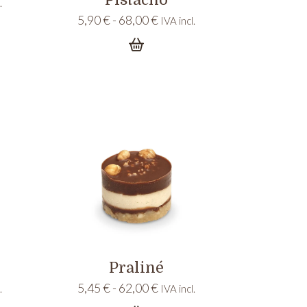
.
Rango
5,90
€
-
68,00
€
IVA incl.
s:
de
precios:
desde
5,90 €
€
hasta
68,00 €
Praliné
Rango
5,45
€
-
62,00
€
.
IVA incl.
de