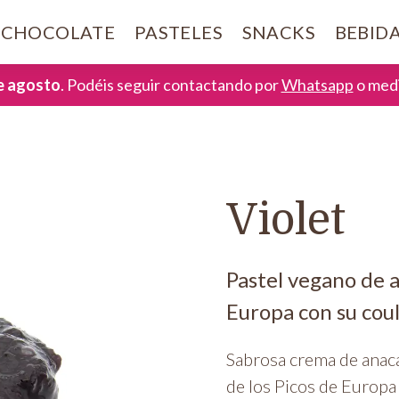
CHOCOLATE
PASTELES
SNACKS
BEBID
de agosto
. Podéis seguir contactando por
Whatsapp
o medi
Violet
Pastel vegano de a
Europa con su coul
Sabrosa crema de anac
de los Picos de Europa 