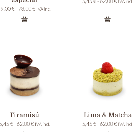
Rango
5,45
€
-
62,00
€
IVA incl
de
Rango
39,00
€
-
78,00
€
IVA incl.
precio
de
desde
precios:
5,45 €
desde
hasta
39,00 €
62,00 
hasta
78,00 €
Tiramisú
Lima & Matcha
Rango
Rango
5,45
€
-
62,00
€
5,45
€
-
62,00
€
IVA incl.
IVA incl
de
de