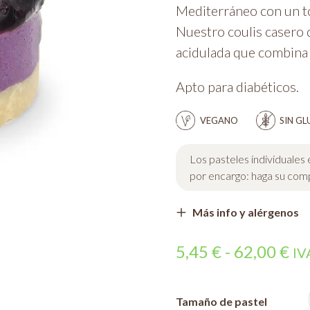
Mediterráneo con un t
Nuestro coulis casero 
acidulada que combina 
Apto para diabéticos.
VEGANO
SIN GL
Los pasteles individuales
por encargo: haga su compr
Más info y alérgenos
Ra
5,45
€
-
62,00
€
IVA
de
pr
Tamaño de pastel