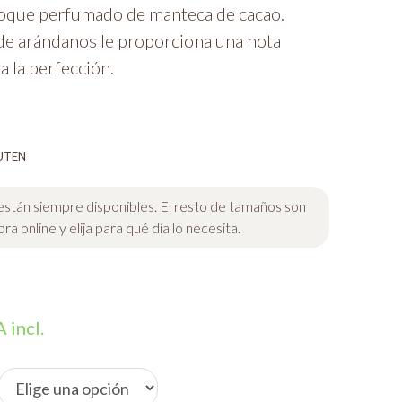
oque perfumado de manteca de cacao.
de arándanos le proporciona una nota
a la perfección.
UTEN
 están siempre disponibles. El resto de tamaños son
a online y elija para qué día lo necesita.
ngo
 incl.
ecios: