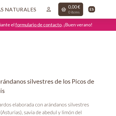
0,00
€
AS NATURALES
ES
0
items
ante el
formulario de contacto
. ¡Buen verano!
rándanos silvestres de los Picos de
is
ardos elaborada con arándanos silvestres
(Asturias), savia de abedul y limón del