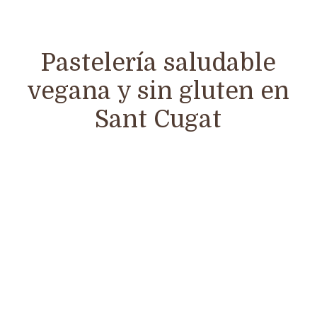
Pastelería saludable
vegana y sin gluten en
Sant Cugat
Pastelería
saludable
, con todos los nutrientes de los
ingredientes naturales que utilizamos: frutos secos,
fruta, leche vegetal, dàtiles, especias,.. Además todos
nuestros pasteles son sin gluten y 100% veganos: sin
lactosa, sin huevo, ni ningún ingrediente de origen
animal.