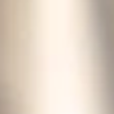
Pastel de
melocotón de
verano