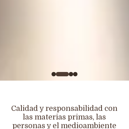
Nuestro pastel de melocotón,
delicioso, fresco y original para las
celebraciones veraniegas en buena
compañía
Ver el pastel de melocotón
0
1
2
3
Calidad y responsabilidad con
las materias primas, las
personas y el medioambiente