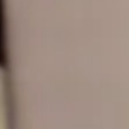
Pastelería y
chocolatería
Auténtico
vegana y sin
chocolate
gluten en Sant
artesanal
Bean to
Cugat