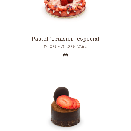
Pastel "Fraisier" especial
Rango
39,00
€
-
78,00
€
IVA incl.
de
precios:
desde
39,00 €
hasta
78,00 €