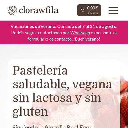
0,00
€
0
items
Vacaciones de verano: Cerrado del 7 al 31 de agosto
.
Podéis seguir contactando por
Whatsapp
o mediante el
formulario de contacto
. ¡Buen verano!
Pastelería
saludable, vegana
sin lactosa y sin
gluten
Siguiendo la filosofia Real Food