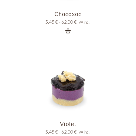
Chocoxoc
Rango
5,45
€
-
62,00
€
IVA incl.
de
precios:
desde
5,45 €
hasta
62,00 €
Violet
Rango
5,45
€
-
62,00
€
IVA incl.