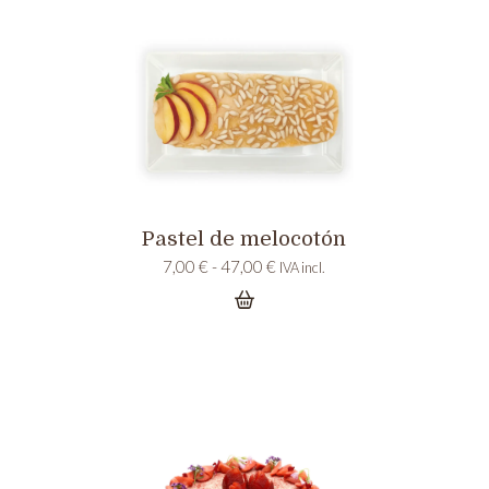
Pastel de melocotón
Rango
7,00
€
-
47,00
€
IVA incl.
de
precios:
desde
7,00 €
hasta
47,00 €