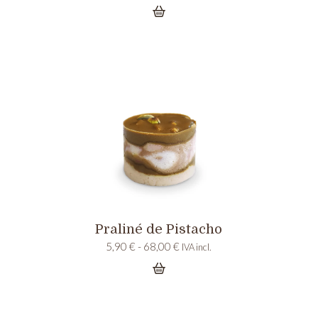
de
precios:
desde
5,45 €
hasta
62,00 €
Praliné de Pistacho
Rango
5,90
€
-
68,00
€
IVA incl.
de
precios:
desde
5,90 €