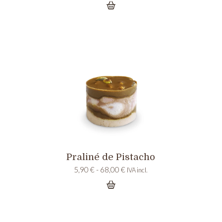
precios:
desde
5,45 €
hasta
62,00 €
Praliné de Pistacho
Rango
5,90
€
-
68,00
€
IVA incl.
de
precios:
desde
5,90 €
hasta