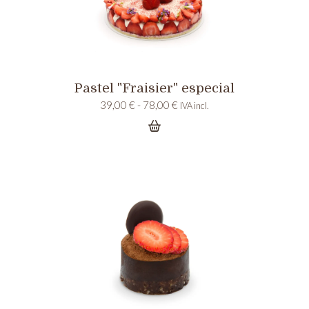
Pastel "Fraisier" especial
Rango
39,00
€
-
78,00
€
IVA incl.
de
precios:
desde
39,00 €
hasta
78,00 €