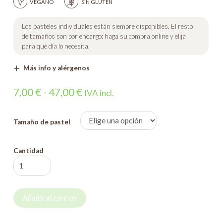
VEGANO
SIN GLUTEN
Los pasteles individuales están siempre disponibles. El resto
de tamaños son por encargo: haga su compra online y elija
para qué día lo necesita.
Más info y alérgenos
Rango
7,00
€
-
47,00
€
IVA incl.
de
precios:
Tamaño de pastel
desde
7,00 €
Cantidad
Pastel
hasta
de
47,00 €
melocotón
Añadir al carrito
cantidad