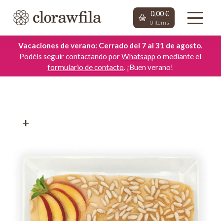
0,00
€
0
items
Vacaciones de verano: Cerrado del 7 al 31 de agosto
.
Podéis seguir contactando por
Whatsapp
o mediante el
formulario de contacto
. ¡Buen verano!