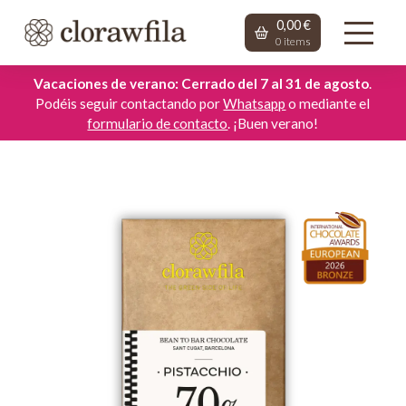
0,00
€
0
items
Vacaciones de verano: Cerrado del 7 al 31 de agosto
.
Podéis seguir contactando por
Whatsapp
o mediante el
formulario de contacto
. ¡Buen verano!