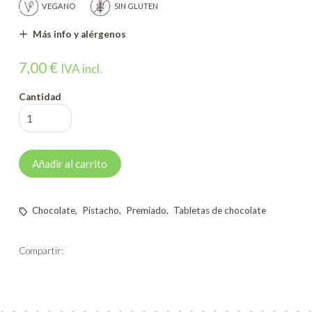
VEGANO
SIN GLUTEN
Más info y alérgenos
7,00
€
IVA incl.
Cantidad
Tableta
de
chocolate
Añadir al carrito
con
Pistachos
Chocolate
,
Pistacho
,
Premiado
,
Tabletas de chocolate
y
Sal
Compartir:
cantidad