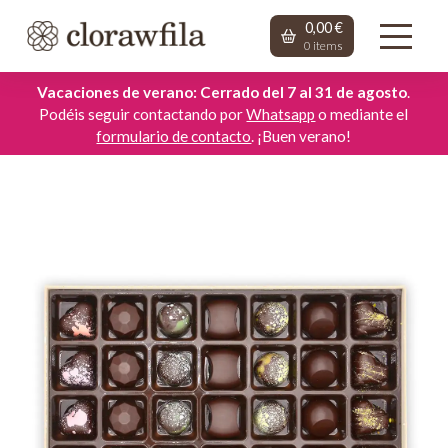
0,00
€
0
items
Vacaciones de verano: Cerrado del 7 al 31 de agosto
.
Podéis seguir contactando por
Whatsapp
o mediante el
formulario de contacto
. ¡Buen verano!