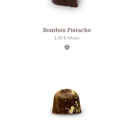
Bombón Pistacho
1,45
€
IVA incl.