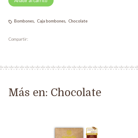
Añadir al carrito
bombones
cantidad
Bombones
,
Caja bombones
,
Chocolate
Compartir:
Más en:
Chocolate