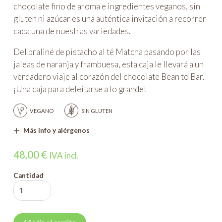
chocolate fino de aroma e ingredientes veganos, sin
gluten ni azúcar es una auténtica invitación a recorrer
cada una de nuestras variedades.
Del praliné de pistacho al té Matcha pasando por las
jaleas de naranja y frambuesa, esta caja le llevará a un
verdadero viaje al corazón del chocolate Bean to Bar.
¡Una caja para deleitarse a lo grande!
VEGANO
SIN GLUTEN
Más info y alérgenos
48,00
€
IVA incl.
Cantidad
Caja
de
35