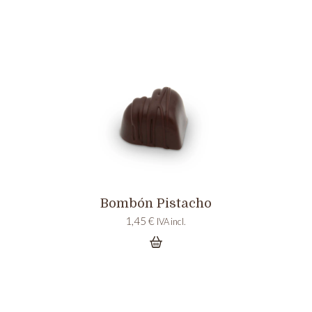
Bombón Pistacho
1,45
€
IVA incl.