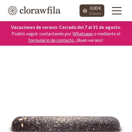
0,00
€
0
items
Vacaciones de verano: Cerrado del 7 al 31 de agosto
.
Podéis seguir contactando por
Whatsapp
o mediante el
formulario de contacto
. ¡Buen verano!