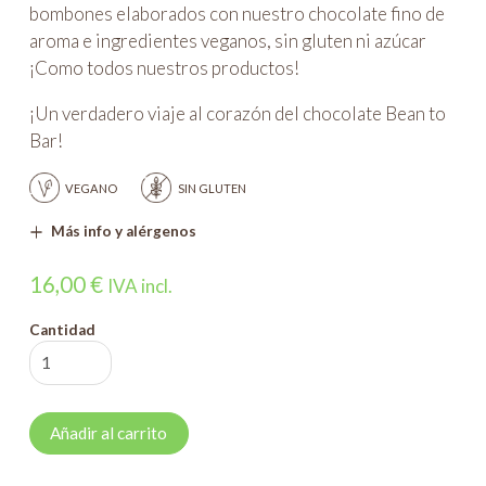
bombones elaborados con nuestro chocolate fino de
aroma e ingredientes veganos, sin gluten ni azúcar
¡Como todos nuestros productos!
¡Un verdadero viaje al corazón del chocolate Bean to
Bar!
VEGANO
SIN GLUTEN
Más info y alérgenos
16,00
€
IVA incl.
Cantidad
Caja
de
9
Añadir al carrito
bombones
cantidad