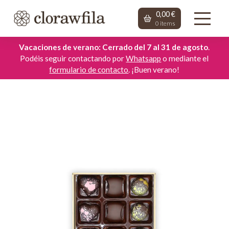
0,00
€
0
items
Vacaciones de verano: Cerrado del 7 al 31 de agosto
.
Podéis seguir contactando por
Whatsapp
o mediante el
formulario de contacto
. ¡Buen verano!