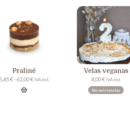
62,00 €
62,00 
Praliné
Velas veganas
Rango
5,45
€
-
62,00
€
4,00
€
IVA incl.
IVA incl.
de
Sin existencias
precios:
desde
5,45 €
hasta
62,00 €