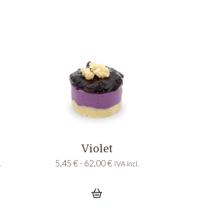
Violet
Rango
5,45
€
-
62,00
€
.
IVA incl.
de
s:
precios:
desde
5,45 €