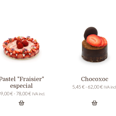
Pastel "Fraisier"
Chocoxoc
especial
Rango
5,45
€
-
62,00
€
IVA incl
de
Rango
39,00
€
-
78,00
€
IVA incl.
precio
de
desde
precios:
5,45 €
desde