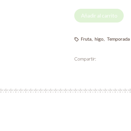
cantidad
68
Añadir al carrito
Fruta
,
higo
,
Temporada
Compartir: