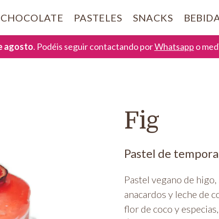
CHOCOLATE
PASTELES
SNACKS
BEBID
de agosto
. Podéis seguir contactando por
Whatsapp
o medi
Fig
Pastel de tempora
Pastel vegano de higo, 
anacardos y leche de c
flor de coco y especias