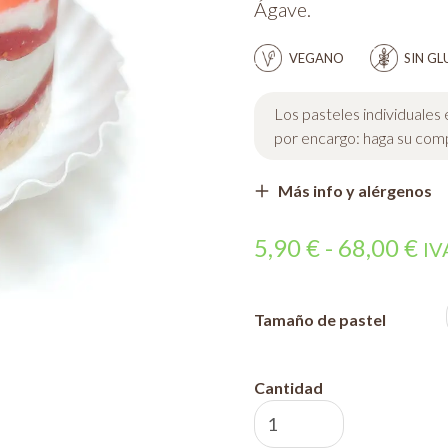
Ágave.
VEGANO
SIN GL
Los pasteles individuales
por encargo: haga su compr
Más info y alérgenos
Ra
5,90
€
-
68,00
€
IVA
de
pr
Tamaño de pastel
de
5,
Cantidad
Fig
ha