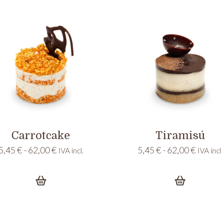
hasta
39,00 €
62,00 
hasta
78,00 €
Carrotcake
Tiramisú
Rango
Rango
5,45
€
-
62,00
€
5,45
€
-
62,00
€
IVA incl.
IVA incl
de
de
precios:
precio
desde
desde
5,45 €
5,45 €
hasta
hasta