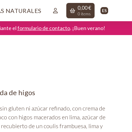
0,00
€
AS NATURALES
ES
0
items
ante el
formulario de contacto
. ¡Buen verano!
da de higos
sin gluten ni azúcar refinado, con crema de
oco con higos macerados en lima, azúcar de
, recubierto de un coulis frambuesa, lima y