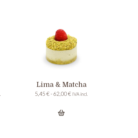
hasta
€
62,00 €
Lima & Matcha
Rango
5,45
€
-
62,00
€
.
IVA incl.
de
s:
precios:
desde
5,45 €
hasta