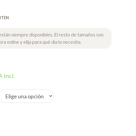
UTEN
 están siempre disponibles. El resto de tamaños son
a online y elija para qué día lo necesita.
ngo
 incl.
ecios:
sde
90 €
sta