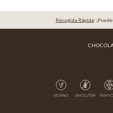
Recogida Rápida
: ¡Puede
CHOCOL
VEGANO
SIN GLUTEN
RAW F