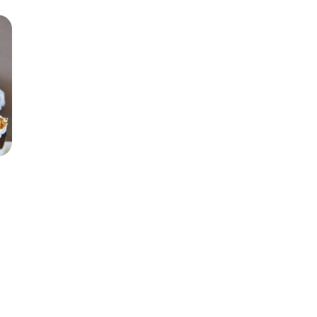
€
62,00 €