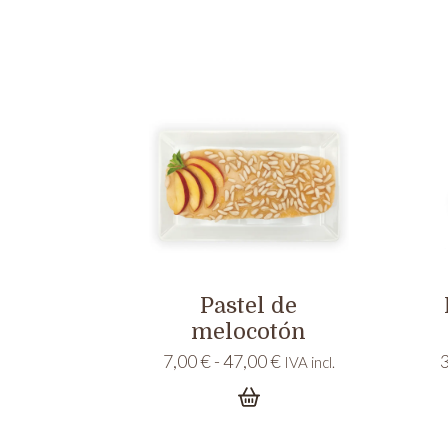
Pastel de
melocotón
Rango
7,00
€
-
47,00
€
IVA incl.
de
precios:
desde