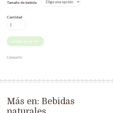
precios:
Tamaño de bebida
desde
6,50 €
Cantidad
Horchata
hasta
artesanal
11,50 €
cantidad
Añadir al carrito
Compartir:
Más en:
Bebidas
naturales