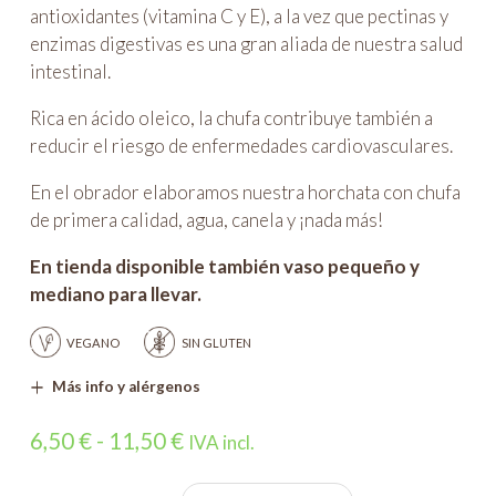
antioxidantes (vitamina C y E), a la vez que pectinas y
enzimas digestivas es una gran aliada de nuestra salud
intestinal.
Rica en ácido oleico, la chufa contribuye también a
reducir el riesgo de enfermedades cardiovasculares.
En el obrador elaboramos nuestra horchata con chufa
de primera calidad, agua, canela y ¡nada más!
En tienda disponible también vaso pequeño y
mediano para llevar.
VEGANO
SIN GLUTEN
Más info y alérgenos
Rango
6,50
€
-
11,50
€
IVA incl.
de