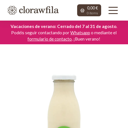
0,00
€
0
items
Vacaciones de verano: Cerrado del 7 al 31 de agosto
.
Podéis seguir contactando por
Whatsapp
o mediante el
formulario de contacto
. ¡Buen verano!