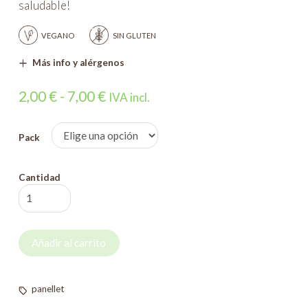
saludable!
VEGANO
SIN GLUTEN
Más info y alérgenos
Rango
2,00
€
-
7,00
€
IVA incl.
de
precios:
Pack
desde
2,00 €
Cantidad
Panellet
hasta
de
7,00 €
chocolate
Añadir al carrito
cantidad
panellet