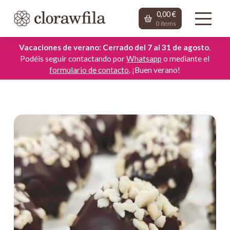
0,00
€
0
items
Vacaciones de verano: Cerrado del 7 al 31 de agosto
.
Podéis seguir contactando por
Whatsapp
o mediante el
formulario de contacto
. ¡Buen verano!