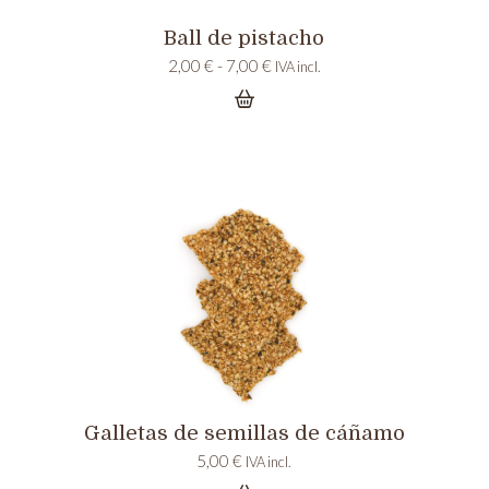
Ball de pistacho
Rango
2,00
€
-
7,00
€
IVA incl.
de
precios:
desde
2,00 €
hasta
7,00 €
Galletas de semillas de cáñamo
5,00
€
IVA incl.