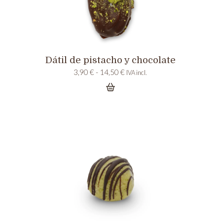
Dátil de pistacho y chocolate
Rango
3,90
€
-
14,50
€
IVA incl.
de
precios:
desde
3,90 €
hasta
14,50 €