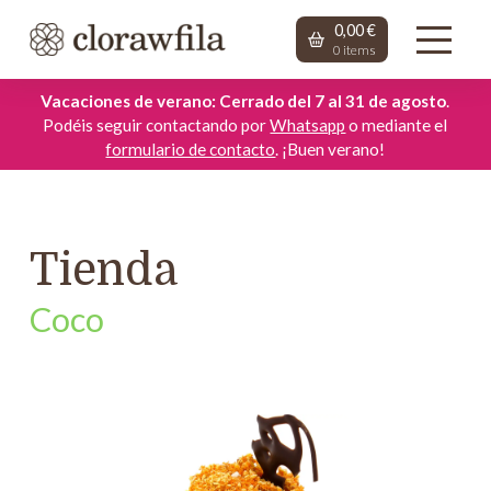
0,00
€
0
items
Vacaciones de verano: Cerrado del 7 al 31 de agosto
.
Podéis seguir contactando por
Whatsapp
o mediante el
formulario de contacto
. ¡Buen verano!
Tienda
Coco