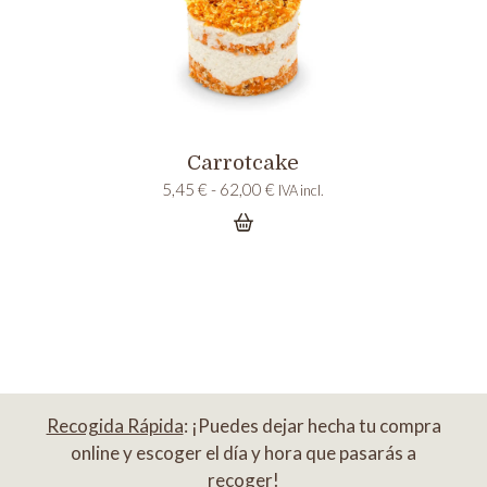
Carrotcake
Rango
5,45
€
-
62,00
€
IVA incl.
de
precios:
desde
5,45 €
hasta
62,00 €
Recogida Rápida
: ¡Puedes dejar hecha tu compra
online y escoger el día y hora que pasarás a
recoger!