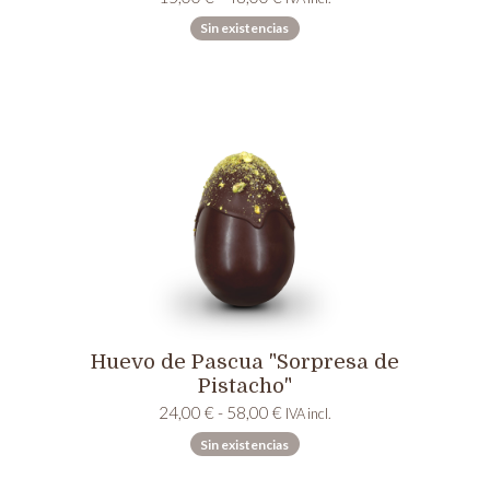
de
Sin existencias
precios:
desde
15,00 €
hasta
48,00 €
Huevo de Pascua "Sorpresa de
Pistacho"
Rango
24,00
€
-
58,00
€
IVA incl.
de
Sin existencias
precios:
desde