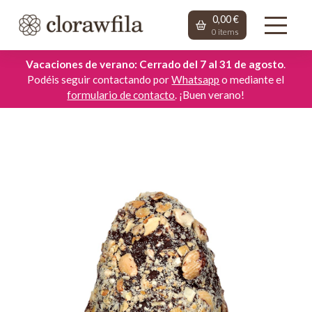
0,00
€
0
items
Vacaciones de verano: Cerrado del 7 al 31 de agosto
.
Podéis seguir contactando por
Whatsapp
o mediante el
formulario de contacto
. ¡Buen verano!