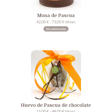
Mona de Pascua
Rango
42,00
€
-
73,00
€
IVA incl.
de
Sin existencias
precios:
desde
42,00 €
hasta
73,00 €
Huevo de Pascua de chocolate
Rango
15,00
€
-
48,00
€
IVA incl.