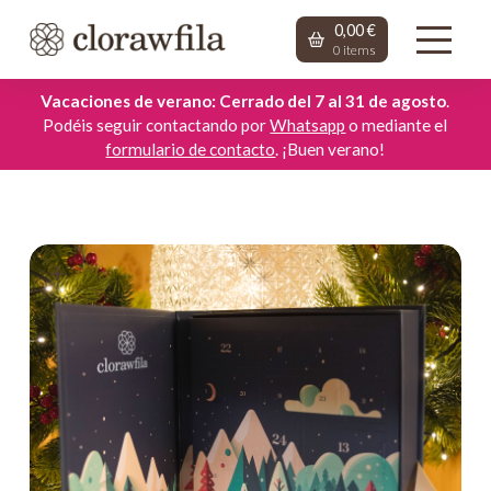
0,00
€
0
items
Vacaciones de verano: Cerrado del 7 al 31 de agosto
.
Podéis seguir contactando por
Whatsapp
o mediante el
formulario de contacto
. ¡Buen verano!