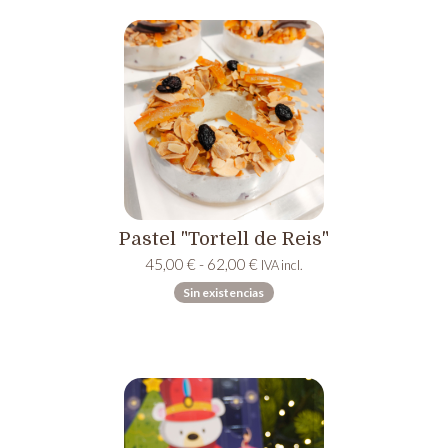
Pastel "Tortell de Reis"
Rango
45,00
€
-
62,00
€
IVA incl.
de
Sin existencias
precios:
desde
45,00 €
hasta
62,00 €