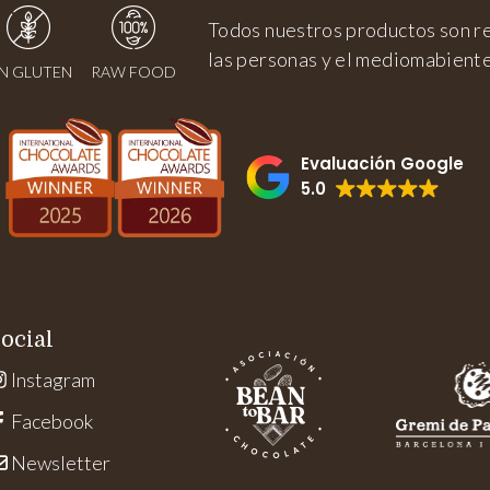
Todos nuestros productos son r
las personas y el mediomabient
IN GLUTEN
RAW FOOD
Evaluación Google
5.0
ocial
Instagram
Facebook
Newsletter