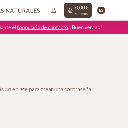
0,00
€
AS NATURALES
ES
0
items
ante el
formulario de contacto
. ¡Buen verano!
ás un enlace para crear una contraseña