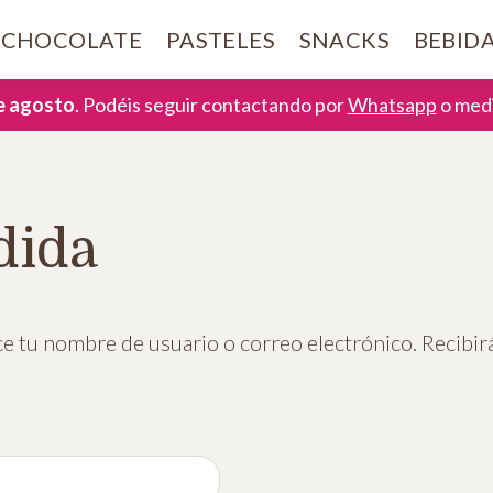
CHOCOLATE
PASTELES
SNACKS
BEBID
de agosto
. Podéis seguir contactando por
Whatsapp
o medi
dida
ce tu nombre de usuario o correo electrónico. Recibir
bligatorio